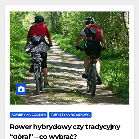
ROWERY NA CODZIEŃ
TURYSTYKA ROWEROWA
Rower hybrydowy czy tradycyjny
“góral” – co wybrać?