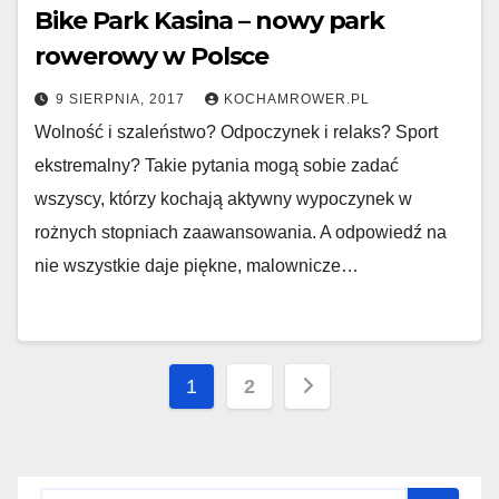
Bike Park Kasina – nowy park
rowerowy w Polsce
9 SIERPNIA, 2017
KOCHAMROWER.PL
Wolność i szaleństwo? Odpoczynek i relaks? Sport
ekstremalny? Takie pytania mogą sobie zadać
wszyscy, którzy kochają aktywny wypoczynek w
rożnych stopniach zaawansowania. A odpowiedź na
nie wszystkie daje piękne, malownicze…
Nawigacja
1
2
po
wpisach