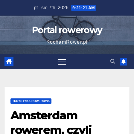
Skip
pt.. sie 7th, 2026
9:21:22 AM
to
content
Portal rowerowy
KochamRower.pl
TURYSTYKA ROWEROWA
Amsterdam
rowerem, czyli