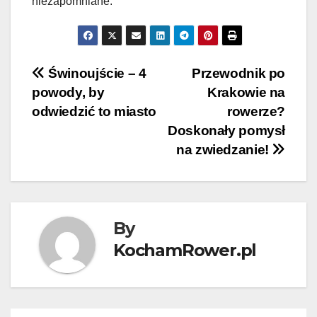
niezapomniane.
Nawigacja
Świnoujście – 4
Przewodnik po
powody, by
Krakowie na
wpisu
odwiedzić to miasto
rowerze?
Doskonały pomysł
na zwiedzanie!
By
KochamRower.pl