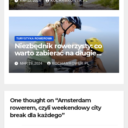
KWI 12, 2024
KOCHAMROWER.PL
TURYSTYKA ROWEROWA
Niezbędnik rowerzysty: co
warto zabierać na długie
przejażdżki?
MAR 29, 2024
KOCHAMROWER.PL
One thought on “Amsterdam
rowerem, czyli weekendowy city
break dla każdego”