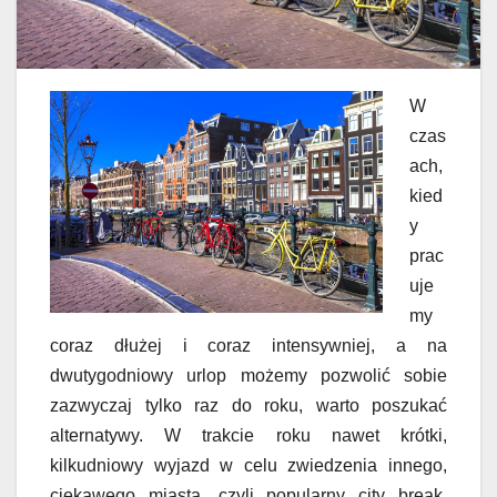
W
czas
ach,
kied
y
prac
uje
my
coraz dłużej i coraz intensywniej, a na
dwutygodniowy urlop możemy pozwolić sobie
zazwyczaj tylko raz do roku, warto poszukać
alternatywy. W trakcie roku nawet krótki,
kilkudniowy wyjazd w celu zwiedzenia innego,
ciekawego miasta, czyli popularny city break,