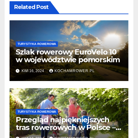
Related Post
TURYSTYKA ROWEROWA
Szlak rowerowy EuroVelo 10
w województwie pomorskim
KWI 16, 2024
KOCHAMROWER.PL
TURYSTYKA ROWEROWA
Przegląd najpiękniejszych
tras rowerowych w Polsce –
Małopolska