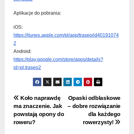
Aplikacje do pobrania:
iOS:
https://itunes.apple.com/pl/app/traseo/id40191074
2
Android:
https://play.google.com/store/apps/details?
id=pl.traseo2
Nawigacja
Koło naprawdę
Opaski odblaskowe
ma znaczenie. Jak
– dobre rozwiązanie
wpisu
powstają opony do
dla każdego
roweru?
rowerzysty!