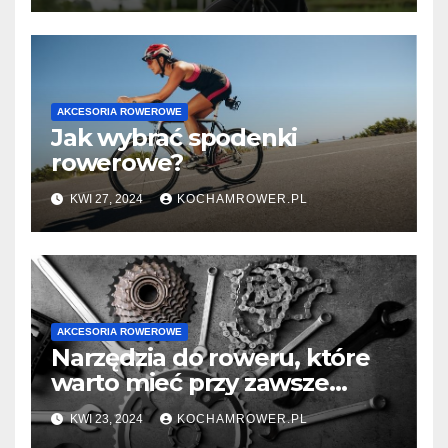
AKCESORIA ROWEROWE
Jak wybrać spodenki
rowerowe?
KWI 27, 2024
KOCHAMROWER.PL
AKCESORIA ROWEROWE
Narzędzia do roweru, które
warto mieć przy zawsze
sobie
KWI 23, 2024
KOCHAMROWER.PL