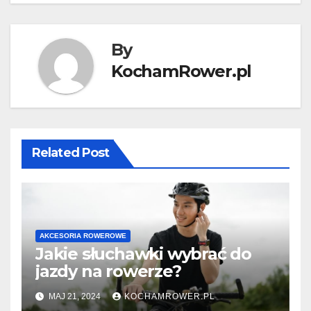
By
KochamRower.pl
Related Post
AKCESORIA ROWEROWE
Jakie słuchawki wybrać do
jazdy na rowerze?
MAJ 21, 2024
KOCHAMROWER.PL