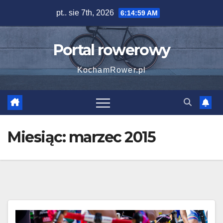
Skip
pt.. sie 7th, 2026
6:15:00 AM
to
content
Portal rowerowy
KochamRower.pl
Miesiąc:
marzec 2015