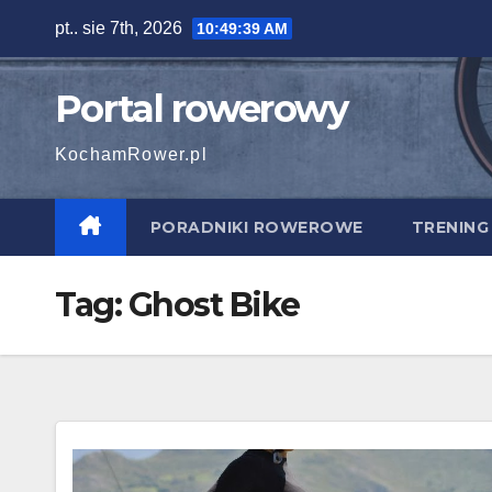
Skip
pt.. sie 7th, 2026
10:49:40 AM
to
content
Portal rowerowy
KochamRower.pl
PORADNIKI ROWEROWE
TRENING
Tag:
Ghost Bike