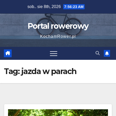
Skip
sob.. sie 8th, 2026
7:56:24 AM
to
content
Portal rowerowy
KochamRower.pl
Tag:
jazda w parach