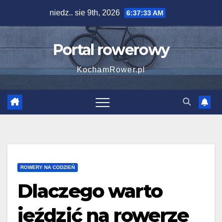
Skip
niedz.. sie 9th, 2026
6:37:33 AM
to
content
Portal rowerowy
KochamRower.pl
ROWERY NA CODZIEŃ
Dlaczego warto
jeździć na rowerze