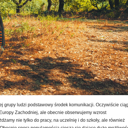
ej grupy ludzi podstawowy środek komunikacji. Oczywiście cią
Europy Zachodniej, ale obecnie obserwujemy wzrost
amy nie tylko do pracy, na uczelnię i do szkoły, ale również
 Obecnie sporą popularnością cieszą się dające duże możliwoś