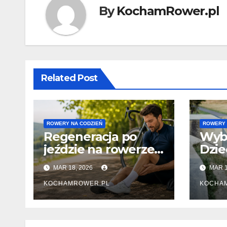
By
KochamRower.pl
Related Post
ROWERY NA CODZIEŃ
ROWERY 
Regeneracja po
Wybó
jeździe na rowerze –
Dzie
sposoby na ciężkie i
MAR 18, 2026
MAR 1
zmęczone nogi
KOCHAMROWER.PL
KOCHA