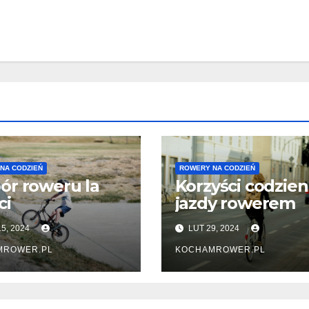
NA CODZIEŃ
ROWERY NA CODZIEŃ
r roweru la
Korzyści codzien
ci
jazdy rowerem
5, 2024
LUT 29, 2024
MROWER.PL
KOCHAMROWER.PL