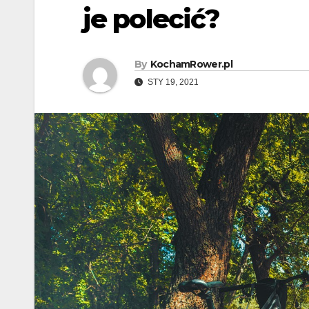
je polecić?
By
KochamRower.pl
STY 19, 2021