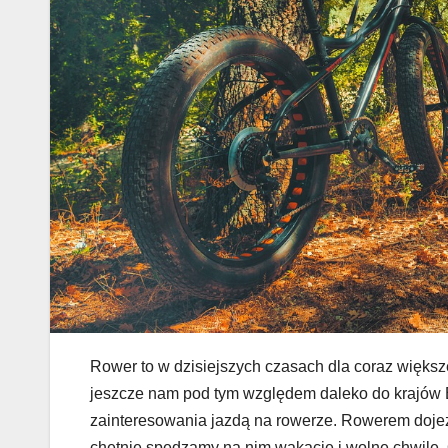
Rower to w dzisiejszych czasach dla coraz większ
jeszcze nam pod tym względem daleko do krajów 
zainteresowania jazdą na rowerze. Rowerem dojeżdż
chętnie spędzamy na nim wakacje i wolne chwile.