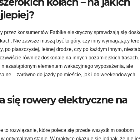
zerokich kołach – na jakich
jlepiej?
ony przez konsumentów Fatbike elektryczny sprawdzają się dosk
kach. Nie zawsze muszą być to góry, czy inny wymagający tere
, po piaszczystej, leśnej drodze, czy po każdym innym, niesta
czywiście również doskonale na innych pozamiejskich trasach.
yć niezastąpionym elementem wakacyjnego wyposażenia, ale
rsalne – zarówno do jazdy po mieście, jak i do weekendowych
a się rowery elektryczne na
ne to rozwiązanie, które poleca się przede wszystkim osobom
t w optymalnym stanie. W praktyce okazuje się jednak, że nie jes