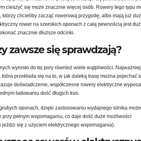
nym cieszyć się może znacznie więcej osób. Rowery tego typu 
 którzy chcieliby zacząć rowerową przygodę, albo mają już du
lektryczny rower na szerokich oponach z całą pewnością jest du
pokonać znacznie dłuższe odcinki.
zy zawsze się sprawdzają?
nych wyrosło do tej pory również wiele wątpliwości. Najważniej
która przekłada się na to, w jak daleką trasę można pojechać 
kazuje doświadczenie, współczesne rowery elektryczne wypos
ednym ładowaniu dość długich tras.
a grubych oponach, dzięki zastosowaniu wydajnego silnika może
 przy pełnym wspomaganiu, co daje dość duże możliwości
s jeździ się z użyciem elektrycznego wspomagania).