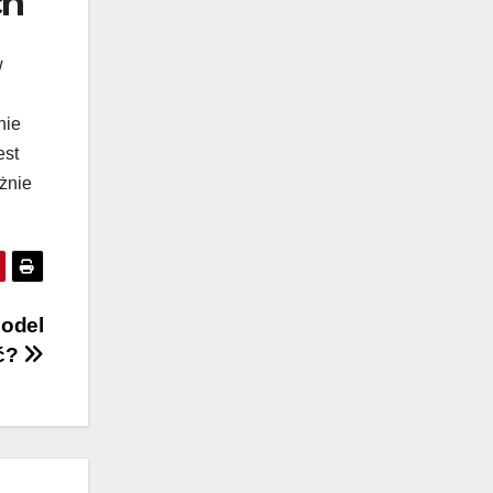
ch
w
nie
est
żnie
model
ć?