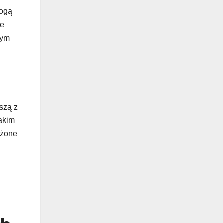
mogą
że
żym
szą z
takim
ażone